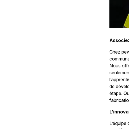
Associez
Chez pew
communaut
Nous off
seulemen
l’apprent
de dévelo
étape. Qu
fabricati
L’innova
L’équipe 