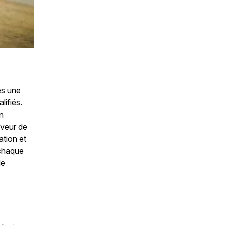
es une
lifiés.
n
aveur de
ation et
 chaque
de