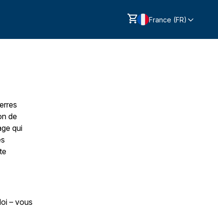
France (FR)
erres
on de
age qui
es
te
oi – vous