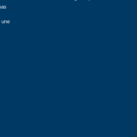
pas
: une