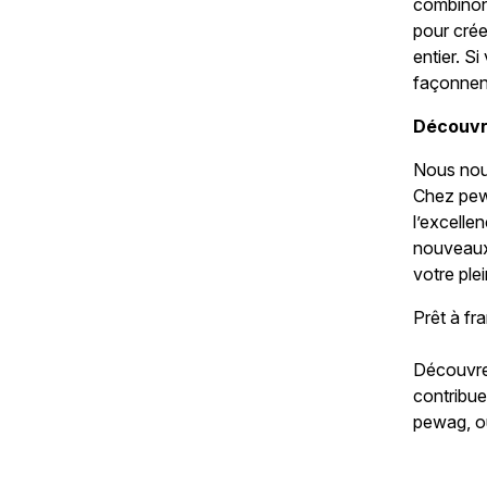
combinons
pour crée
entier. Si
façonnent 
Découvr
Nous nous
Chez pewa
l’excelle
nouveaux 
votre plei
Prêt à fr
Découvr
contribue
pewag, o