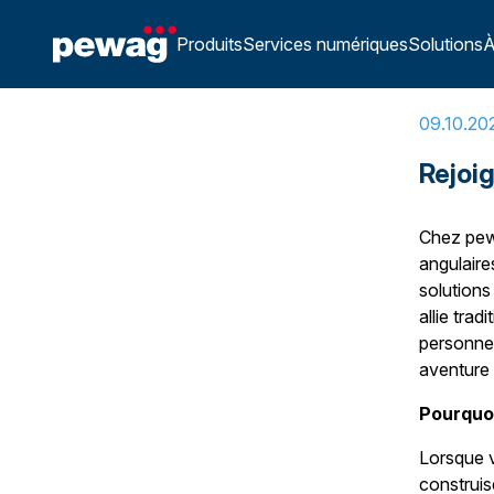
Home
»
Rejoignez pewag et façonnez l’avenir
Produits
Services numériques
Solutions
À
09.10.20
Rejoi
Chez pewa
angulaire
solutions
allie tra
personnes
aventure
Pourquoi
Lorsque 
construis