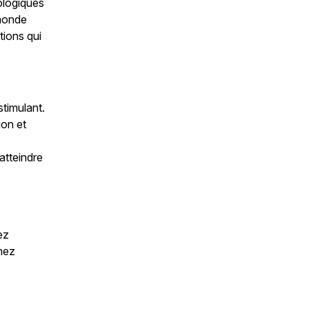
ologiques
 monde
tions qui
timulant.
ion et
atteindre
ez
chez