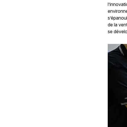
l’innovat
environne
s’épanoui
de la ven
se dévelo