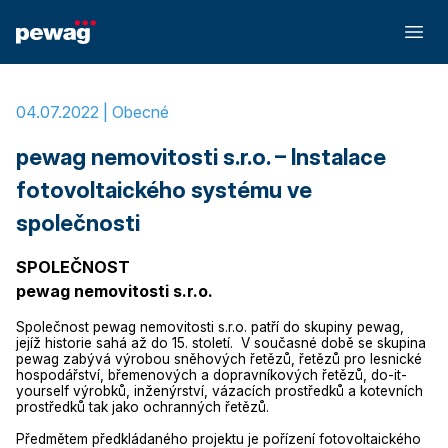
Home
»
pewag nemovitosti s.r.o. – Instalace fotovoltaického systému ve společnosti
04.07.2022 |
Obecné
pewag nemovitosti s.r.o. – Instalace
fotovoltaického systému ve
společnosti
SPOLEČNOST
pewag nemovitosti s.r.o.
Společnost pewag nemovitosti s.r.o. patří do skupiny pewag,
jejíž historie sahá až do 15. století. V současné době se skupina
pewag zabývá výrobou sněhových řetězů, řetězů pro lesnické
hospodářství, břemenových a dopravníkových řetězů, do-it-
yourself výrobků, inženýrství, vázacích prostředků a kotevních
prostředků tak jako ochranných řetězů.
Předmětem předkládaného projektu je pořízení fotovoltaického