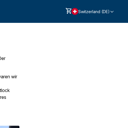
Switzerland (DE)
Der
waren wir
tlock
eres