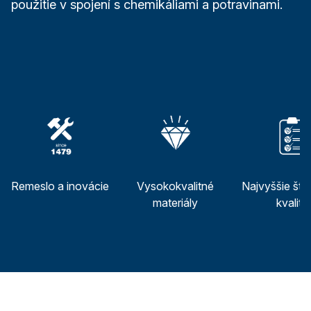
použitie v spojení s chemikáliami a potravinami.
Remeslo a inovácie
Vysokokvalitné
Najvyššie šta
materiály
kvality