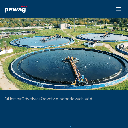
Home
»
Odvetvia
»
Odvetvie odpadových vôd