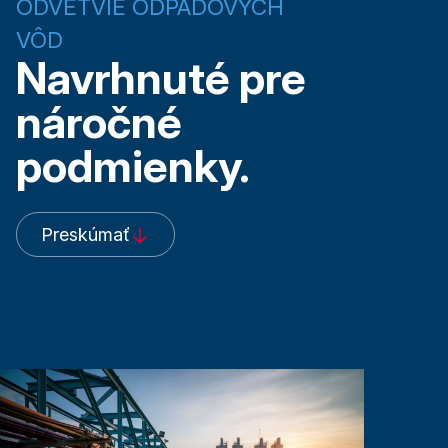
ODVETVIE ODPADOVÝCH
VÔD
Navrhnuté pre
náročné
podmienky.
Preskúmať