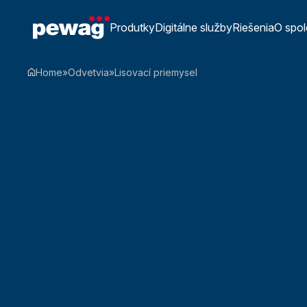
Produtky
Digitálne služby
Riešenia
O spo
Home
»
Odvetvia
»
Lisovací priemysel