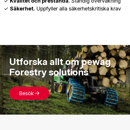
Kvalitet och prestanda.
Ständig övervakning
Säkerhet.
Uppfyller alla säkerhetskritiska krav
Utforska allt om pewag
Forestry solutions
Besök