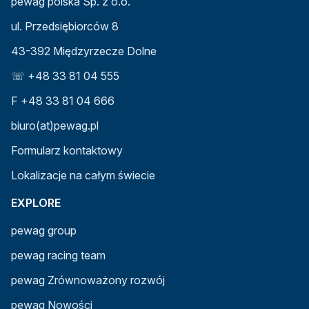
pewag polska Sp. z o.o.
ul. Przedsiębiorców 8
43-392 Międzyrzecze Dolne
☏ +48 33 81 04 555
F +48 33 81 04 666
biuro(at)pewag.pl
Formularz kontaktowy
Lokalizacje na całym świecie
EXPLORE
pewag group
pewag racing team
pewag Zrównoważony rozwój
pewag Nowości