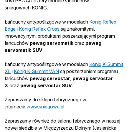
koła PEWAG cztery modele łańcuchów
śniegowych KÖNIG.
Łańcuchy antypoślizgowe w modelach
König Reflex
Edge
i
König Reflex Cross
są znakomitymi,
innowacyjnymi produktami poszerzającymi program
łańcuchów
pewag servomatik
oraz
pewag
servomatik SUV
.
Łańcuchy antypoślizgowe w modelach
König K-Summit
XL
i
König K-Summit VAN
są poszerzeniem programu
łańcuchów
pewag servostar
,
pewag servostar
X
oraz
pewag servostar SUV
.
Zapraszamy do sklepu fabrycznego w
internecie
www.sniegowe.pl
Zapraszamy również do salonu fabrycznego w naszej
nowej siedzibie w Międzyrzeczu Dolnym (Jasienicka