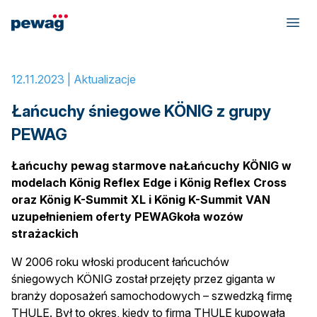
Home
»
Łańcuchy śniegowe KÖNIG z grupy PEWAG
12.11.2023 |
Aktualizacje
Łańcuchy śniegowe KÖNIG z grupy
PEWAG
Łańcuchy pewag starmove naŁańcuchy KÖNIG w
modelach König Reflex Edge i König Reflex Cross
oraz König K-Summit XL i König K-Summit VAN
uzupełnieniem oferty PEWAGkoła wozów
strażackich
W 2006 roku włoski producent łańcuchów
śniegowych KÖNIG został przejęty przez giganta w
branży doposażeń samochodowych – szwedzką firmę
THULE. Był to okres, kiedy to firma THULE kupowała