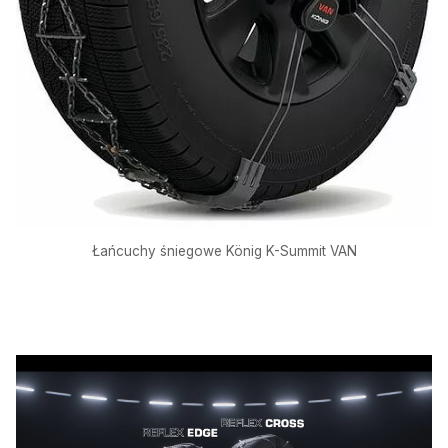
Łańcuchy śniegowe König K-Summit VAN