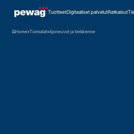
Tuotteet
Digitaaliset palvelut
Ratkaisut
Ti
Home
»
Toimialat
»
Ajoneuvot ja tieliikenne