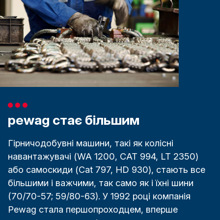
pewag стає більшим
Гірничодобувні машини, такі як колісні
навантажувачі (WA 1200, CAT 994, LT 2350)
або самоскиди (Cat 797, HD 930), стають все
більшими і важчими, так само як і їхні шини
(70/70-57; 59/80-63). У 1992 році компанія
Pewag стала першопроходцем, вперше