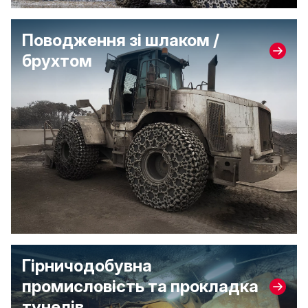
Поводження зі шлаком /
брухтом
Гірничодобувна
промисловість та прокладка
тунелів