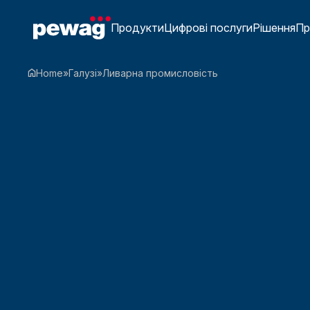
Продукти
Цифрові послуги
Рішення
Пр
Home
»
Галузі
»
Ливарна промисловість